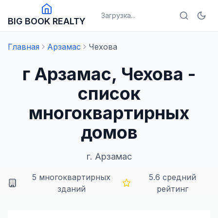
Загрузка...
BIG BOOK REALTY
Главная
Арзамас
Чехова
г Арзамас, Чехова -
список
многоквартирных
домов
г.
Арзамас
5
многоквартирных
5.6
средний
зданий
рейтинг