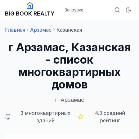
Загрузка...
BIG BOOK REALTY
Главная
Арзамас
Казанская
г Арзамас, Казанская
- список
многоквартирных
домов
г.
Арзамас
3
многоквартирных
4.3
средний
зданий
рейтинг