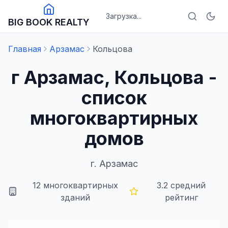
Загрузка...
BIG BOOK REALTY
Главная
Арзамас
Кольцова
г Арзамас, Кольцова -
список
многоквартирных
домов
г.
Арзамас
12
многоквартирных
3.2
средний
зданий
рейтинг