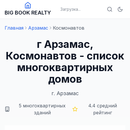
Загрузка...
BIG BOOK REALTY
Главная
Арзамас
Космонавтов
г Арзамас,
Космонавтов - список
многоквартирных
домов
г.
Арзамас
5
многоквартирных
4.4
средний
зданий
рейтинг