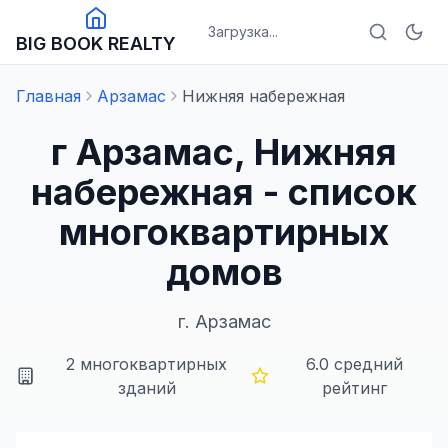
Загрузка...
BIG BOOK REALTY
Главная
Арзамас
Нижняя набережная
г Арзамас, Нижняя
набережная - список
многоквартирных
домов
г.
Арзамас
2
многоквартирных
6.0
средний
зданий
рейтинг