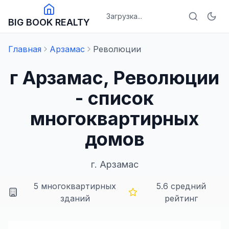
Загрузка...
BIG BOOK REALTY
Главная
Арзамас
Революции
г Арзамас, Революции
- список
многоквартирных
домов
г.
Арзамас
5
многоквартирных
5.6
средний
зданий
рейтинг