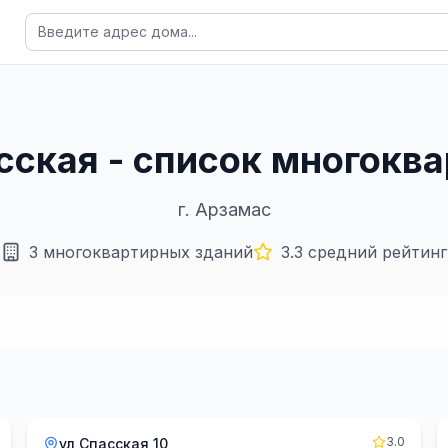
асская - список многокв
г.
Арзамас
3
многоквартирных зданий
3.3
средний рейтинг
3.0
ул Спасская 10